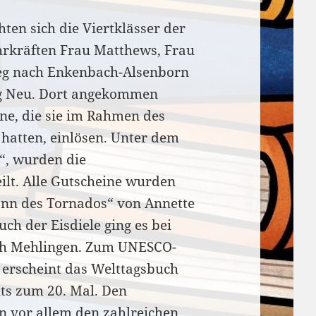
ten sich die Viertklässer der
hrkräften Frau Matthews, Frau
eg nach Enkenbach-Alsenborn
g Neu. Dort angekommen
ine, die sie im Rahmen des
hatten, einlösen. Unter dem
e“, wurden die
ilt. Alle Gutscheine wurden
nn des Tornados“ von Annette
ch der Eisdiele ging es bei
ch Mehlingen. Zum UNESCO-
 erscheint das Welttagsbuch
its zum 20. Mal. Den
on vor allem den zahlreichen