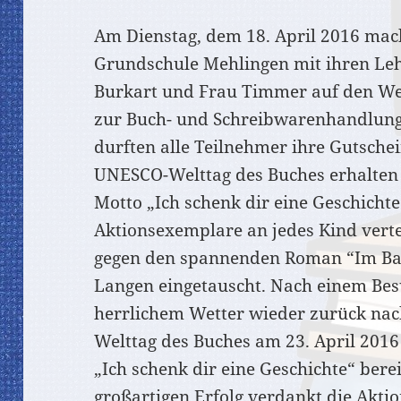
Am Dienstag, dem 18. April 2016 mach
Grundschule Mehlingen mit ihren Le
Burkart und Frau Timmer auf den W
zur Buch- und Schreibwarenhandlun
durften alle Teilnehmer ihre Gutsche
UNESCO-Welttag des Buches erhalten 
Motto „Ich schenk dir eine Geschicht
Aktionsexemplare an jedes Kind verte
gegen den spannenden Roman “Im Ba
Langen eingetauscht. Nach einem Besu
herrlichem Wetter wieder zurück na
Welttag des Buches am 23. April 2016
„Ich schenk dir eine Geschichte“ bere
großartigen Erfolg verdankt die Akti