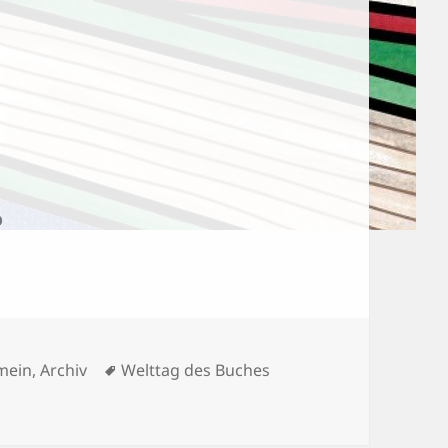
orien
Schlagwörter
mein
,
Archiv
Welttag des Buches