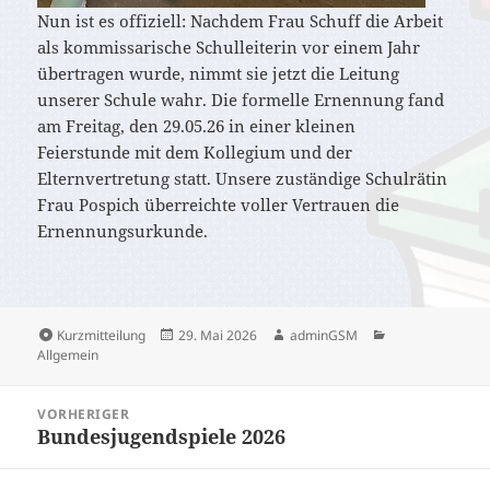
Nun ist es offiziell: Nachdem Frau Schuff die Arbeit
als kommissarische Schulleiterin vor einem Jahr
übertragen wurde, nimmt sie jetzt die Leitung
unserer Schule wahr. Die formelle Ernennung fand
am Freitag, den 29.05.26 in einer kleinen
Feierstunde mit dem Kollegium und der
Elternvertretung statt. Unsere zuständige Schulrätin
Frau Pospich überreichte voller Vertrauen die
Ernennungsurkunde.
Format
Veröffentlicht
Autor
Kategorien
Kurzmitteilung
29. Mai 2026
adminGSM
am
Allgemein
Beitragsnavigation
VORHERIGER
Bundesjugendspiele 2026
Vorheriger
Beitrag: