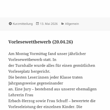
Format
Veröffentlicht
Kategorien
Kurzmitteilung
13. Mai 2026
Allgemein
am
Vorlesewettbewerb (20.04.26)
Am Montag Vormittag fand unser jährlicher
Vorlesewettbewerb statt. In
der Turnhalle wurde alles für einen gemütlichen
Vorleseplatz hergericht.
Die besten Leser:innen jeder Klasse traten
Jahrgangsweise gegeneinander
an. Eine Jury – bestehend aus unserer ehemaligen
Lehrerin Frau
Erbach-Herzog sowie Frau Schuff – bewertete die
Vorleseleistung der einzelnen Kinder. Die