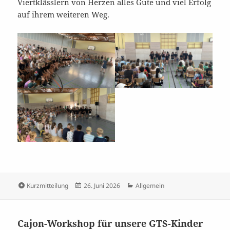
Viertklässlern von Herzen alles Gute und viel Erfolg
auf ihrem weiteren Weg.
Format
Veröffentlicht
Kategorien
Kurzmitteilung
26. Juni 2026
Allgemein
am
Cajon-Workshop für unsere GTS-Kinder