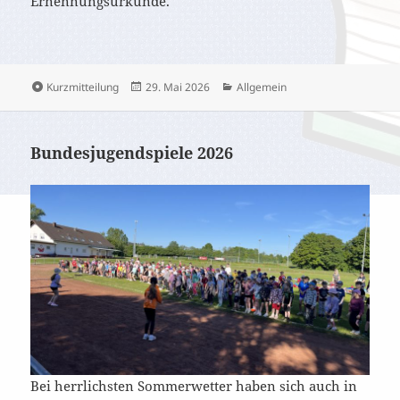
Ernennungsurkunde.
Format
Veröffentlicht
Kategorien
Kurzmitteilung
29. Mai 2026
Allgemein
am
Bundesjugendspiele 2026
Bei herrlichsten Sommerwetter haben sich auch in