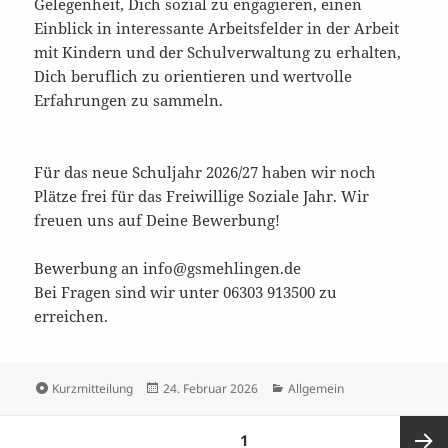
Gelegenheit, Dich sozial zu engagieren, einen
Einblick in interessante Arbeitsfelder in der Arbeit
mit Kindern und der Schulverwaltung zu erhalten,
Dich beruflich zu orientieren und wertvolle
Erfahrungen zu sammeln.
Für das neue Schuljahr 2026/27 haben wir noch
Plätze frei für das Freiwillige Soziale Jahr. Wir
freuen uns auf Deine Bewerbung!
Bewerbung an info@gsmehlingen.de
Bei Fragen sind wir unter 06303 913500 zu
erreichen.
Format
Veröffentlicht
Kategorien
Kurzmitteilung
24. Februar 2026
Allgemein
am
Seitennummerierung
SEITE
1